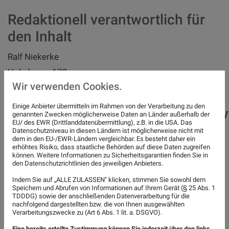
Redaktionell verantwortlich für
den Inhalt
Ralf Niekerke
Holzdamm 172
Wir verwenden Cookies.
28279 Bremen
Einige Anbieter übermitteln im Rahmen von der Verarbeitung zu den
Verbraucherstreitbeilegungs-/Univ
genannten Zwecken möglicherweise Daten an Länder außerhalb der
EU/ des EWR (Drittlanddatenübermittlung), z.B. in die USA. Das
Datenschutzniveau in diesen Ländern ist möglicherweise nicht mit
Wir nehmen an keinem Streitbeilegungsverfahren vor
dem in den EU-/EWR-Ländern vergleichbar. Es besteht daher ein
erhöhtes Risiko, dass staatliche Behörden auf diese Daten zugreifen
einer Verbraucherschlichtungsstelle teil.
können. Weitere Informationen zu Sicherheitsgarantien finden Sie in
den Datenschutzrichtlinien des jeweiligen Anbieters.
Haftungsausschluss
Indem Sie auf „ALLE ZULASSEN" klicken, stimmen Sie sowohl dem
Speichern und Abrufen von Informationen auf Ihrem Gerät (§ 25 Abs. 1
Haftung für Inhalte
TDDDG) sowie der anschließenden Datenverarbeitung für die
nachfolgend dargestellten bzw. die von Ihnen ausgewählten
Alle Inhalte unseres Internetauftritts wurden mit
Verarbeitungszwecke zu (Art 6 Abs. 1 lit. a. DSGVO).
größter Sorgfalt und nach bestem Gewissen erstellt.
Eine bereits erteilte Zustimmung können Sie jederzeit über den links